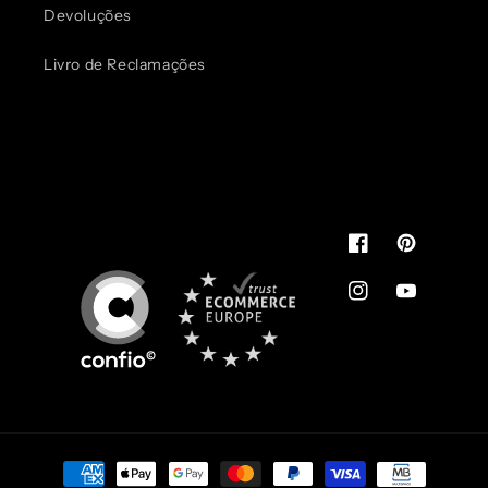
Devoluções
Livro de Reclamações
Pode usar.
É de confiança
You can use.
It's reliable
Facebook
Pinterest
Instagram
YouTube
Métodos