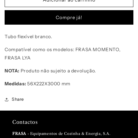
Tubo
Tubo
flexível
flexível
Compre já!
branco
branco
-
-
FCH003017
FCH003017
Tubo flexível branco.
Compatível como os modelos: FRASA MOMENTO,
FRASA LYA
NOTA:
Produto não sujeito a devolução.
Medidas:
56
X222X3000
mm
Share
Contactos
FRASA
- Equipamentos de Cozinha & Energia, S.A.