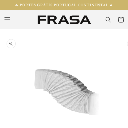
Saltar
🔥 PORTES GRÁTIS PORTUGAL CONTINENTAL 🔥
para o
conteúdo
Carrinh
Saltar para
a
informação
do produto