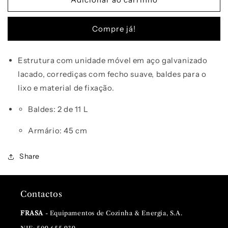
Separador
Separador
FRASA
FRASA
Compre já!
IZZI
IZZI
i-
i-
TEC
TEC
Estrutura com unidade móvel em aço galvanizado
45/2
45/2
lacado, corrediças com fecho suave, baldes para o
lixo e material de fixação.
Baldes:
2
de
11 L
Armário: 45 cm
Share
Contactos
FRASA
- Equipamentos de Cozinha & Energia, S.A.