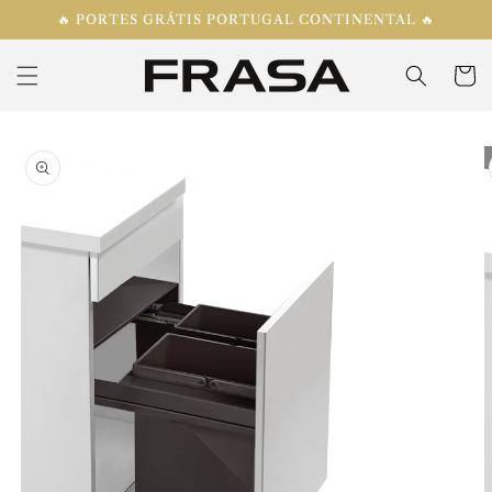
Saltar
🔥 PORTES GRÁTIS PORTUGAL CONTINENTAL 🔥
para o
conteúdo
Carrinh
Saltar para
a
informação
do produto