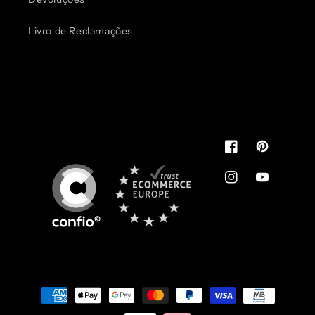
Livro de Reclamações
Pode usar.
É de confiança
You can use.
It's reliable
Facebook
Pinterest
Instagram
YouTube
Métodos
de