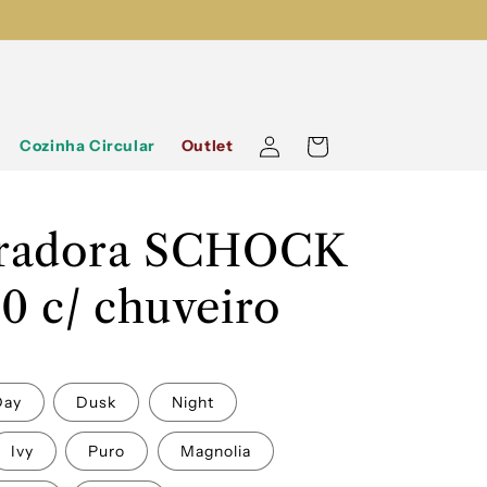
Iniciar
Carrinho
Cozinha Circular
Outlet
sessão
uradora SCHOCK
0 c/ chuveiro
Day
Dusk
Night
Ivy
Puro
Magnolia