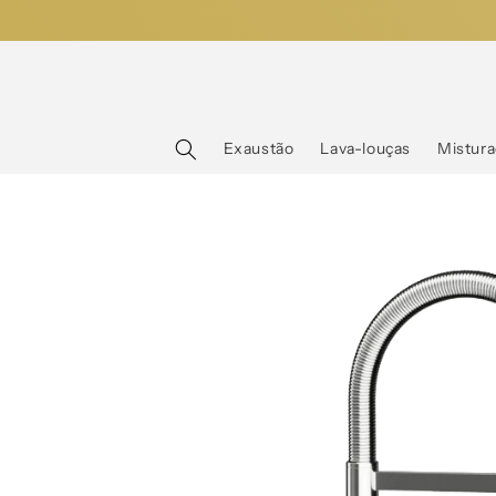
Saltar
para o
conteúdo
Exaustão
Lava-louças
Mistura
Saltar para
a
informação
do produto