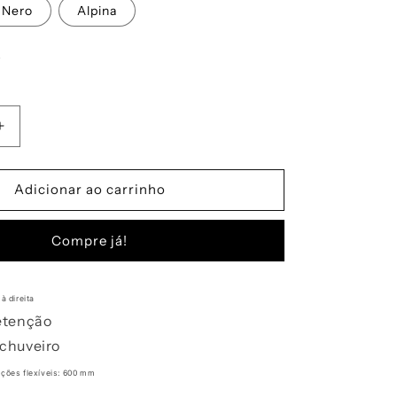
Nero
Alpina
R
Aumentar
a
quantidade
de
Adicionar ao carrinho
Misturadora
SCHOCK
Compre já!
SC-
550
c/
chuveiro
à direita
retenção
/chuveiro
ções flexíveis: 600 mm