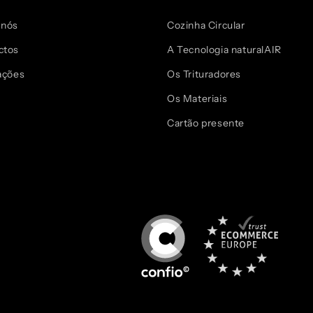
 nós
Cozinha Circular
ctos
A Tecnologia naturalAIR
ações
Os Trituradores
Os Materiais
Cartão presente
Pode usar.
É de confiança
You can use.
It's reliable