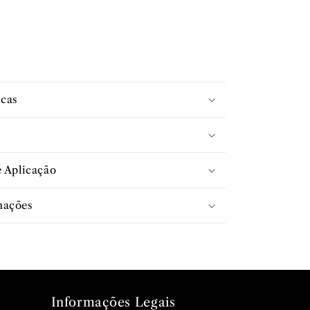
icas
e Aplicação
mações
Informações Legais