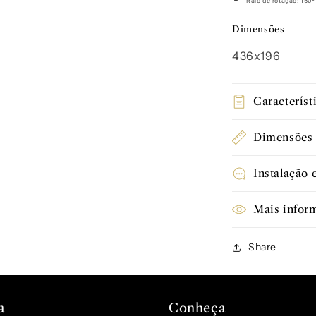
Raio de rotação: 150º
Dimensões
436x196
Característ
Dimensões
Instalação 
Mais infor
Share
a
Conheça