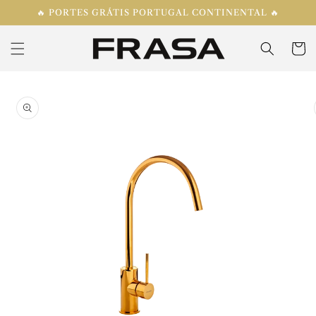
Saltar
🔥 PORTES GRÁTIS PORTUGAL CONTINENTAL 🔥
para o
conteúdo
Carrinh
Saltar para
a
informação
do produto