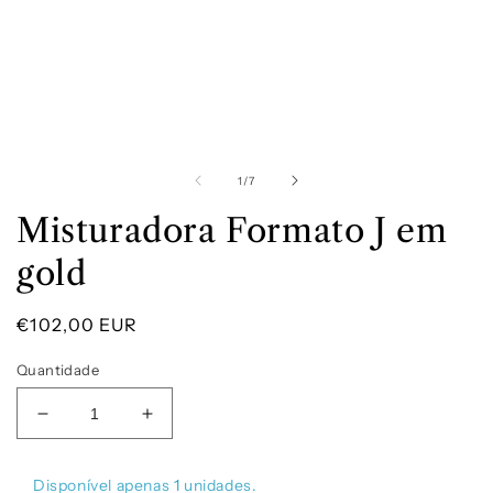
Abrir
A
conteúdo
c
multimédia
m
1
2
de
1
/
7
em
modal
m
Misturadora Formato J em
gold
Preço
€102,00 EUR
normal
Quantidade
Diminuir
Aumentar
a
a
quantidade
quantidade
Disponível apenas
1
unidades.
de
de