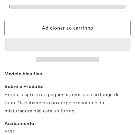
Misturadora
Misturadora
Formato
Formato
J
J
em
em
Adicionar ao carrinho
gold
gold
Modelo bica fixa
Sobre o Produto:
Produto apresenta pequeníssimos pico ao longo do
tubo. O acabamento no corpo e manipulo da
misturadora não está uniforme.
Acabamento:
PVD