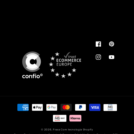
Pode usar.
É de confiança
You can use.
It's reliable
Facebook
Pinterest
Instagram
YouTube
Métodos
de
pagamento
© 2026,
Frasa
Com tecnologia Shopify