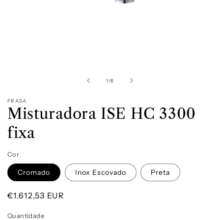
Abrir
conteúdo
multimédia
1
de
1
/
6
em
modal
FRASA
Misturadora ISE HC 3300
fixa
Cor
Cromado
Inox Escovado
Preta
Preço
€1.612,53 EUR
normal
Quantidade