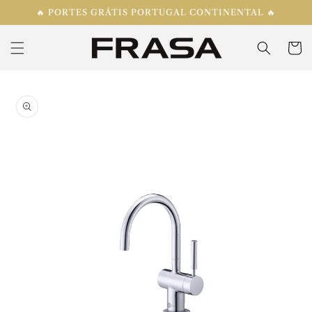
Saltar
🔥 PORTES GRÁTIS PORTUGAL CONTINENTAL 🔥
para o
conteúdo
Carrinh
Saltar para
a
informação
do produto