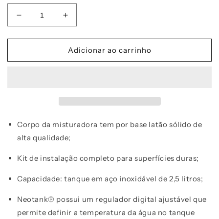
Diminuir
Aumentar
a
a
quantidade
quantidade
de
de
Adicionar ao carrinho
Misturadora
Misturadora
ISE
ISE
HC
HC
3300
3300
fixa
fixa
Corpo da misturadora tem por base latão sólido de
alta qualidade;
Kit de instalação completo para superfícies duras;
Capacidade: tanque em aço inoxidável de 2,5 litros;
Neotank® possui um regulador digital ajustável que
permite definir a temperatura da água no tanque