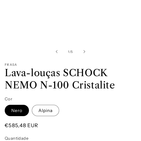
Abrir
conteúdo
multimédia
1
de
1
/
5
em
modal
FRASA
Lava-louças SCHOCK
NEMO N-100 Cristalite
Cor
Nero
Alpina
Preço
€585,48 EUR
normal
Quantidade