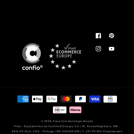
Pode usar.
É de confiança
You can use.
It's reliable
Facebook
Pinterest
Instagram
YouTube
Métodos
de
pagamento
© 2026,
Frasa
Com tecnologia Shopify
Frasa - Equipamentos de Cozinha & Energia, S.A. | M.: Rua da Regedoura, 396 -
4415-517 Grijó, V.N.G – Portugal | NIF: 509 655 939 | T.: 227 471 550 (Chamada para