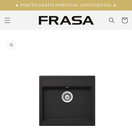
Saltar
🔥 PORTES GRÁTIS PORTUGAL CONTINENTAL 🔥
para o
conteúdo
Carrinh
Saltar para
a
informação
do produto