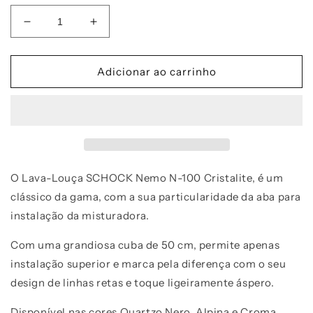
Diminuir
Aumentar
a
a
quantidade
quantidade
de
de
Adicionar ao carrinho
Lava-
Lava-
louças
louças
SCHOCK
SCHOCK
NEMO
NEMO
N-
N-
100
100
Cristalite
Cristalite
O Lava-Louça SCHOCK Nemo N-100 Cristalite, é um
clássico da gama, com a sua particularidade da aba para
instalação da misturadora.
Com uma grandiosa cuba de 50 cm, permite apenas
instalação superior e marca pela diferença com o seu
design de linhas retas e toque ligeiramente áspero.
Disponível nas cores Quartzo Nero, Alpina e Croma.