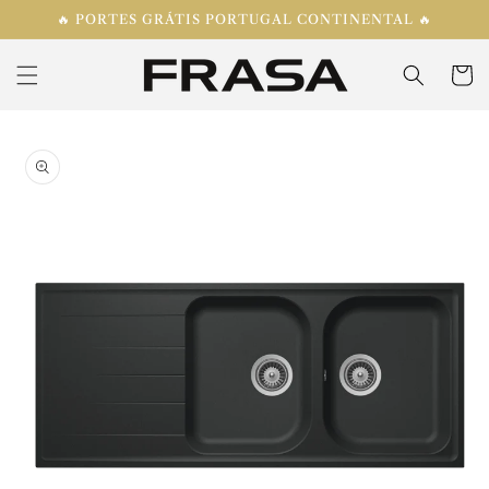
Saltar
🔥 PORTES GRÁTIS PORTUGAL CONTINENTAL 🔥
para o
conteúdo
Carrinh
Saltar para
a
informação
do produto