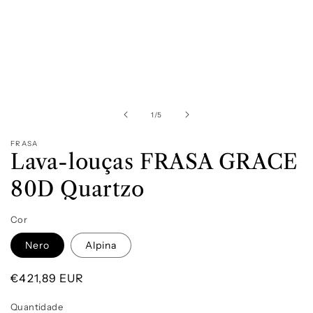
Abrir
conteúdo
multimédia
1
de
1
/
5
em
modal
FRASA
Lava-louças FRASA GRACE
80D Quartzo
Cor
Nero
Alpina
Preço
€421,89 EUR
normal
Quantidade