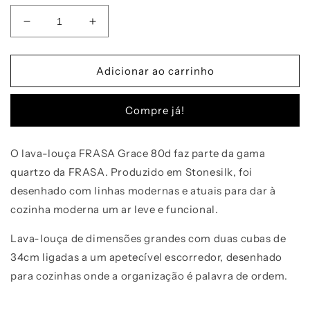
Diminuir
Aumentar
a
a
quantidade
quantidade
de
de
Adicionar ao carrinho
Lava-
Lava-
louças
louças
Compre já!
FRASA
FRASA
GRACE
GRACE
80D
80D
O lava-louça FRASA Grace 80d faz parte da gama
Quartzo
Quartzo
quartzo da FRASA. Produzido em Stonesilk, foi
desenhado com linhas modernas e atuais para dar à
cozinha moderna um ar leve e funcional.
Lava-louça de dimensões grandes com duas cubas de
34cm ligadas a um apetecível escorredor, desenhado
para cozinhas onde a organização é palavra de ordem.