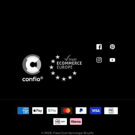
Pode usar.
É de confiança
You can use.
It's reliable
Facebook
Pinterest
Instagram
YouTube
Métodos
de
pagamento
© 2026,
Frasa
Com tecnologia Shopify