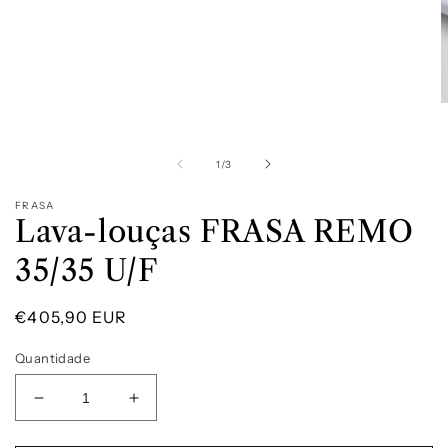
Abrir
A
conteúdo
c
multimédia
m
1
2
de
1
/
3
em
modal
m
FRASA
Lava-louças FRASA REMO
35/35 U/F
Preço
€405,90 EUR
normal
Quantidade
Diminuir
Aumentar
a
a