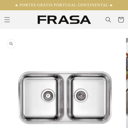
Saltar
🔥 PORTES GRÁTIS PORTUGAL CONTINENTAL 🔥
para o
conteúdo
Carrinh
Saltar para
a
informação
do produto