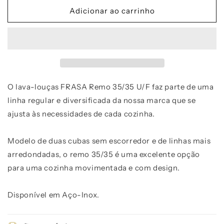
quantidade
quantidade
de
de
Adicionar ao carrinho
Lava-
Lava-
louças
louças
FRASA
FRASA
REMO
REMO
35/35
35/35
U/F
U/F
O lava-louças FRASA Remo 35/35 U/F faz parte de uma
linha regular e diversificada da nossa marca que se
ajusta às necessidades de cada cozinha.
Modelo de duas cubas sem escorredor e de linhas mais
arredondadas, o remo 35/35 é uma excelente opção
para uma cozinha movimentada e com design.
Disponível em Aço-Inox.