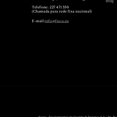
Blog
Telefone: 227 471 550
(Chamada para rede fixa nacional)
E-mail:
info@frasa.eu
Frasa - Equipamentos de Cozinha & Energia, S.A. | M.: Rua