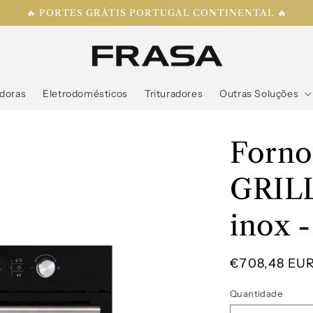
🔥 PORTES GRÁTIS PORTUGAL CONTINENTAL 🔥
doras
Eletrodomésticos
Trituradores
Outras Soluções
Forno
GRIL
inox 
Preço
€708,48 EU
normal
Quantidade