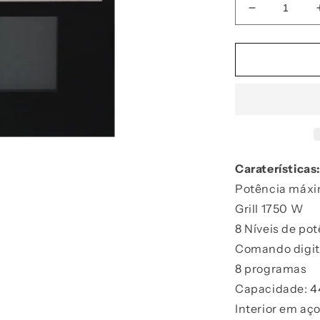
Diminuir
a
quantidade
de
Forno
micro-
ondas
c/
GRILL
de
INTEGRAR
Caraterísticas
inox
Potência máx
-
Grill 1750 W
FFMC6744
8 Níveis de po
Comando digit
8 programas
Capacidade: 4
Interior em aç