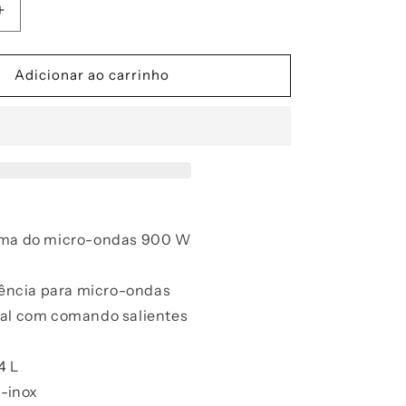
Aumentar
a
quantidade
de
Adicionar ao carrinho
Forno
micro-
ondas
c/
GRILL
de
INTEGRAR
:
inox
ima do micro-ondas 900 W
-
FFMC6744
tência para micro-ondas
al com comando salientes
4 L
o-inox