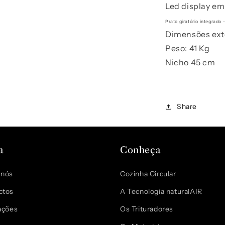
Led display e
Prato giratório integrado
Dimensões ext
Peso: 41 Kg
Nicho 45 cm
Share
a
Conheça
 nós
Cozinha Circular
ctos
A Tecnologia naturalAIR
ações
Os Trituradores