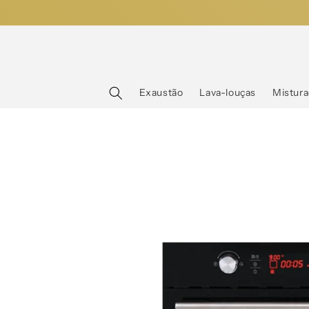
Saltar
para o
conteúdo
Exaustão
Lava-louças
Mistura
Saltar para
a
informação
do produto