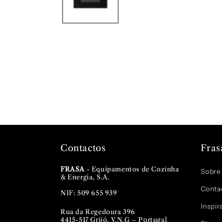
Contactos
Fras
FRASA
- Equipamentos de Cozinha
Sobre
& Energia, S.A.
Conta
NIF: 509 655 939
Inspir
Rua da Regedoura 396
4415-517 Grijó, V.N.G – Portugal