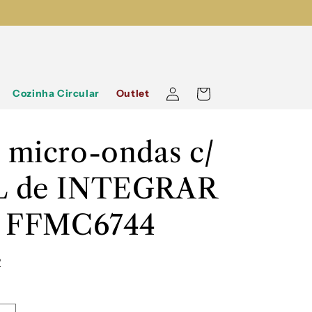
Iniciar
Carrinho
Cozinha Circular
Outlet
sessão
 micro-ondas c/
L de INTEGRAR
- FFMC6744
R