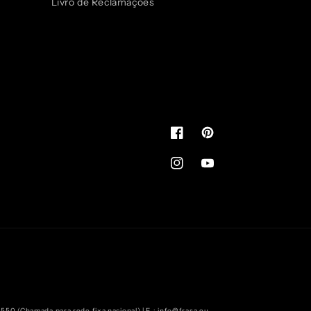
Livro de Reclamações
Facebook
Pinterest
Instagram
YouTube
 550 (Chamada para rede fixa nacional) | E.:
info@frasa.eu