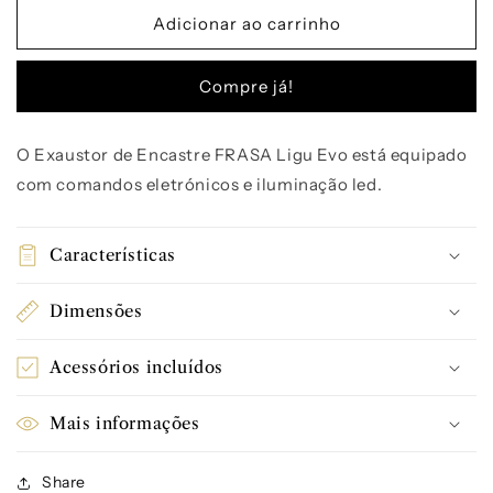
quantidade
quantidade
de
de
Adicionar ao carrinho
Exaustor
Exaustor
de
de
Compre já!
Integrar
Integrar
FRASA
FRASA
LIGU
LIGU
O Exaustor de Encastre FRASA Ligu Evo está equipado
EVO
EVO
com comandos eletrónicos e iluminação led.
60
60
cm
cm
s/
s/
motor
motor
Características
Dimensões
Acessórios incluídos
Mais informações
Share