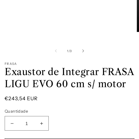
Abrir
A
conteúdo
c
multimédia
m
1
2
de
1
/
3
em
modal
m
FRASA
Exaustor de Integrar FRASA
LIGU EVO 60 cm s/ motor
Preço
€243,54 EUR
normal
Quantidade
Diminuir
Aumentar
a
a