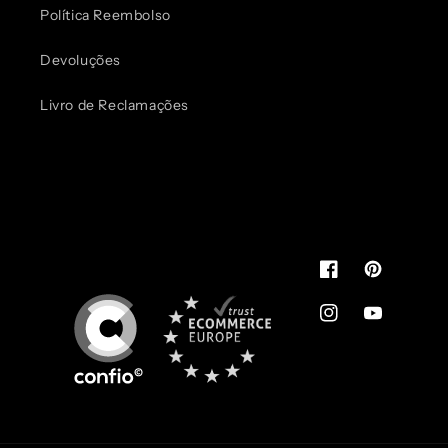
Política Reembolso
Devoluções
Livro de Reclamações
Pode usar.
É de confiança
You can use.
It's reliable
Facebook
Pinterest
Instagram
YouTube