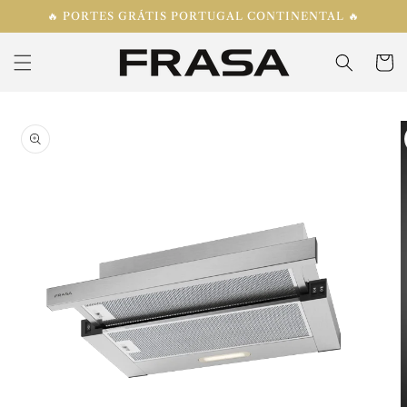
Saltar
🔥 PORTES GRÁTIS PORTUGAL CONTINENTAL 🔥
para o
conteúdo
Carrinh
Saltar para
a
informação
do produto