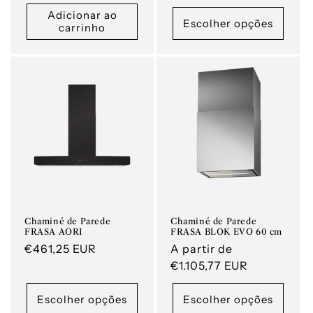
normal
Adicionar ao
Escolher opções
carrinho
Chaminé de Parede
Chaminé de Parede
FRASA AORI
FRASA BLOK EVO 60 cm
Preço
€461,25 EUR
Preço
A partir de
normal
normal
€1.105,77 EUR
Escolher opções
Escolher opções