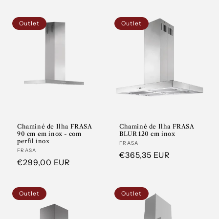
Outlet
Outlet
Chaminé de Ilha FRASA
Chaminé de Ilha FRASA
90 cm em inox - com
BLUR 120 cm inox
perfil inox
Fornecedor:
FRASA
Fornecedor:
FRASA
Preço
€365,35 EUR
Preço
€299,00 EUR
normal
normal
Outlet
Outlet