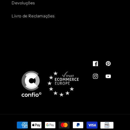
Devoluções
Livro de Reclamações
Pode usar.
É de confiança
You can use.
It's reliable
Facebook
Pinterest
Instagram
YouTube
Métodos