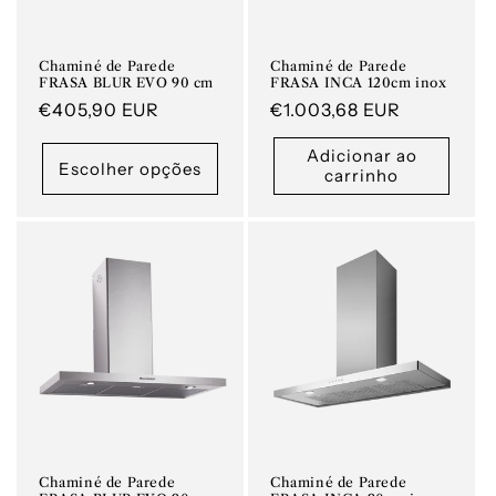
Chaminé de Parede
Chaminé de Parede
FRASA BLUR EVO 90 cm
FRASA INCA 120cm inox
Preço
€405,90 EUR
Preço
€1.003,68 EUR
normal
normal
Adicionar ao
Escolher opções
carrinho
Chaminé de Parede
Chaminé de Parede