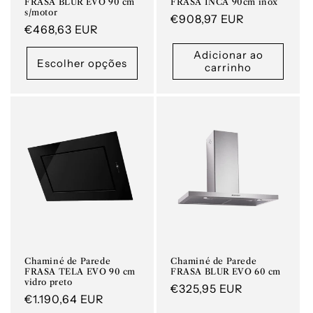
FRASA BLUR EVO 90 cm
FRASA INCA 90cm inox
s/motor
Preço
€908,97 EUR
Preço
€468,63 EUR
normal
normal
Adicionar ao
Escolher opções
carrinho
Chaminé de Parede
Chaminé de Parede
FRASA TELA EVO 90 cm
FRASA BLUR EVO 60 cm
vidro preto
Preço
€325,95 EUR
Preço
€1.190,64 EUR
normal