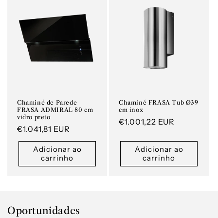
Chaminé de Parede
Chaminé FRASA Tub Ø39
FRASA ADMIRAL 80 cm
cm inox
vidro preto
Preço
€1.001,22 EUR
Preço
€1.041,81 EUR
normal
normal
Adicionar ao
Adicionar ao
carrinho
carrinho
Oportunidades