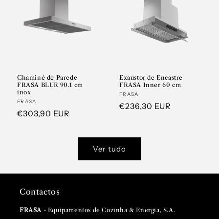
Chaminé de Parede
Exaustor de Encastre
FRASA BLUR 90.1 cm
FRASA Inner 60 cm
inox
Fornecedor:
FRASA
Fornecedor:
FRASA
Preço
€236,30 EUR
Preço
€303,90 EUR
normal
normal
Ver tudo
Contactos
FRASA
- Equipamentos de Cozinha & Energia, S.A.