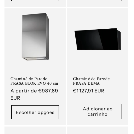
Chaminé de Parede
Chaminé de Parede
FRASA BLOK EVO 40 cm
FRASA DEMA
Preço
A partir de €987,69
Preço
€1.127,91 EUR
normal
EUR
normal
Adicionar ao
Escolher opções
carrinho